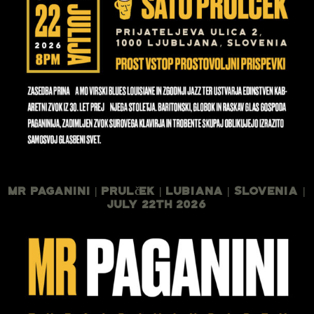
Mr Paganini | Prulček | Lubiana | Slovenia |
July 22th 2026