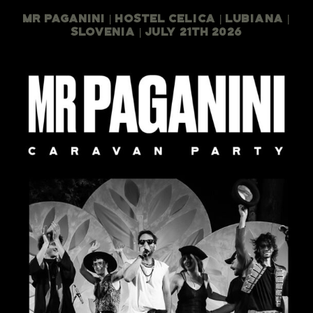
Mr Paganini | Hostel Celica | Lubiana |
Slovenia | July 21th 2026