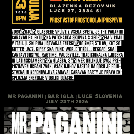
Mr Paganini | Bar Igla | Luce| Slovenia |
July 23th 2026