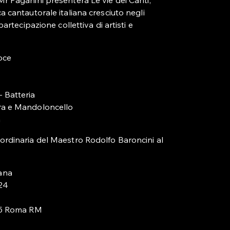
Mr Paganini presenterà Le vie dei Canti,
a cantautorale italiana cresciuto negli
partecipazione collettiva di artisti e
oce
 Batteria
ra e Mandoloncello
a
ordinaria del Maestro Rodolfo Baroncini al
ana
24
145 Roma RM