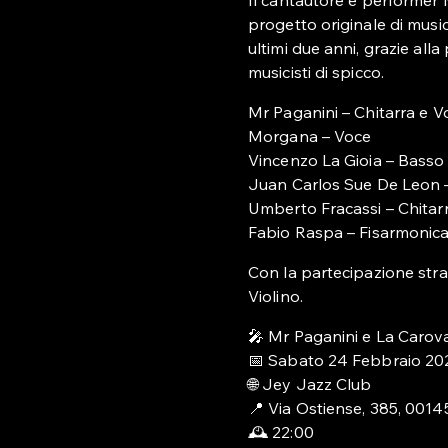
Il cantautore e performer 
progetto originale di music
ultimi due anni, grazie alla 
musicisti di spicco.
Mr Paganini – Chitarra e V
Morgana – Voce
Vincenzo La Gioia – Basso
Juan Carlos Sue De Leon –
Umberto Fracassi – Chitar
Fabio Raspa – Fisarmonic
Con la partecipazione stra
Violino.
🎤 Mr Paganini e La Carov
📅 Sabato 24 Febbraio 20
🌐 Jey Jazz Club
📍 Via Ostiense, 385, 00
🕰 22:00