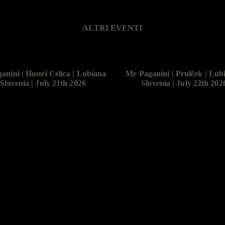
ALTRI EVENTI
anini | Hostel Celica | Lubiana
Mr Paganini | Prulček | Lubi
 Slovenia | July 21th 2026
Slovenia | July 22th 202
contents,
ither whole or partial, is prohibited.
aninicaravan.com