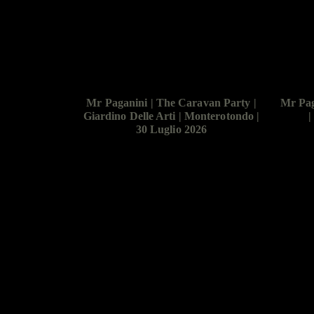
Mr Paganini | The Caravan Party |
Mr Pag
Giardino Delle Arti | Monterotondo |
|
30 Luglio 2026
Mr Paganini | Floating Castle Festival
| TruSKE | Slovenia | July 25th 2026
The unauthorized disclosure or copying of 
such as songs, audio files, video, or lyrics, e
For Further information write to info@pag