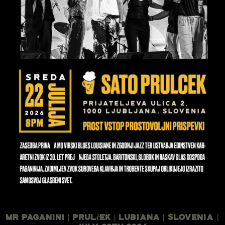
Mr Paganini | Prulček | Lubiana | Slovenia |