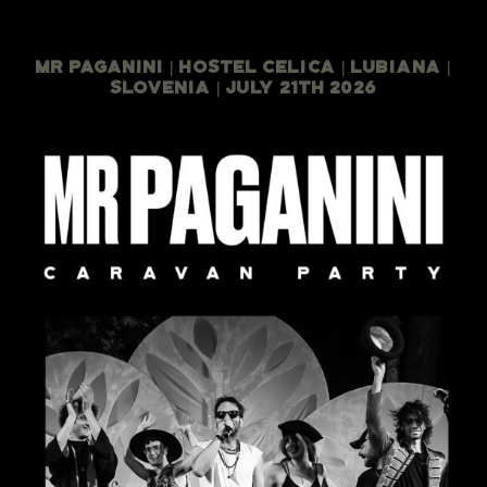
Mr Paganini | Hostel Celica | Lubiana |
Slovenia | July 21th 2026