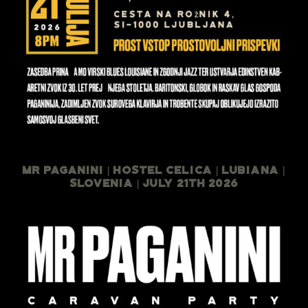
Mr Paganini | Hostel Celica | Lubiana |
Slovenia | July 21th 2026