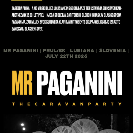
Mr Paganini | Prulček | Lubiana | Slovenia |
July 22th 2026