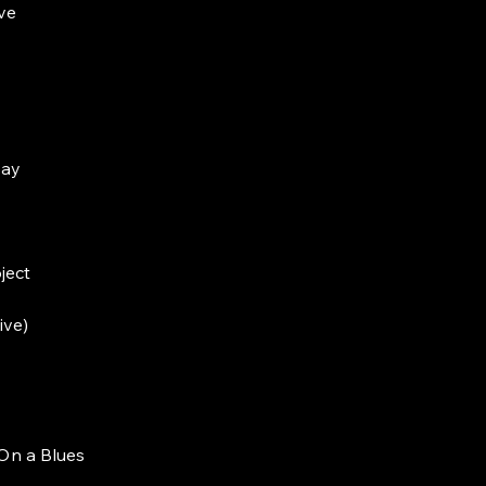
ve
say
ject
ive)
 On a Blues