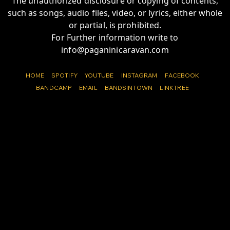
The unauthorized disclosure or copying of contents,
such as songs, audio files, video, or lyrics, either whole
or partial, is prohibited.
For Further information write to
info@paganinicaravan.com
HOME
SPOTIFY
YOUTUBE
INSTAGRAM
FACEBOOK
BANDCAMP
EMAIL
BANDSINTOWN
LINKTREE