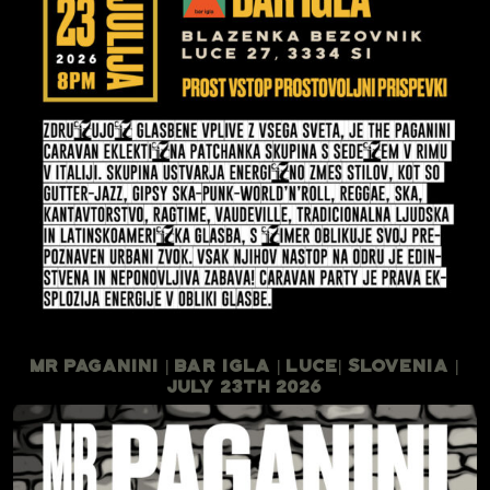
Mr Paganini | Bar Igla | Luce| Slovenia |
July 23th 2026