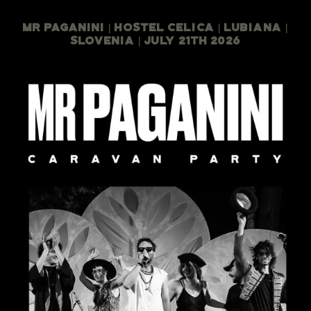
Mr Paganini | Hostel Celica | Lubiana |
Slovenia | July 21th 2026