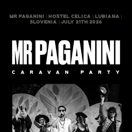
Mr Paganini | Hostel Celica | Lubiana |
Slovenia | July 21th 2026